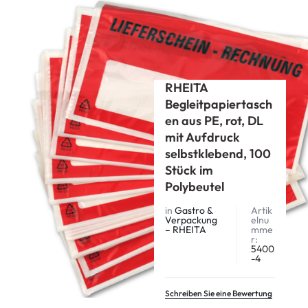
Start
RHEITA
Gastro & Verpackung – RHEITA
RHEITA Begleitpapiertaschen aus PE, rot, DL mit Aufdruck
selbstklebend, 100 Stück im Polybeutel
RHEITA
Begleitpapiertasch
en aus PE, rot, DL
mit Aufdruck
selbstklebend, 100
Stück im
Polybeutel
in
Gastro &
Artik
Verpackung
elnu
– RHEITA
mme
r:
5400
-4
Schreiben Sie eine Bewertung