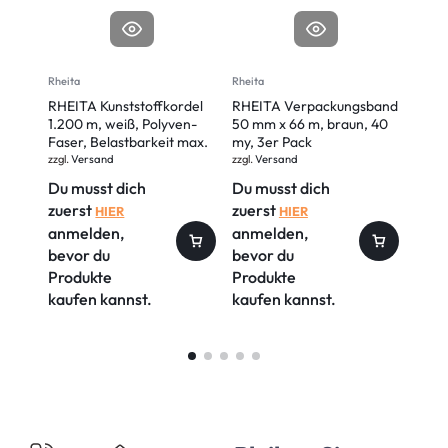
Rheita
Rheita
Rheita
RHEITA Kunststoffkordel
RHEITA Verpackungsband
RHEI
1.200 m, weiß, Polyven-
50 mm x 66 m, braun, 40
Meter
Faser, Belastbarkeit max.
my, 3er Pack
natur
30 kg
Belas
zzgl.
Versand
zzgl.
Versand
zzgl.
V
Du musst dich
Du musst dich
Du m
zuerst
zuerst
zuer
HIER
HIER
anmelden,
anmelden,
anm
bevor du
bevor du
bevo
Produkte
Produkte
Prod
kaufen kannst.
kaufen kannst.
kauf