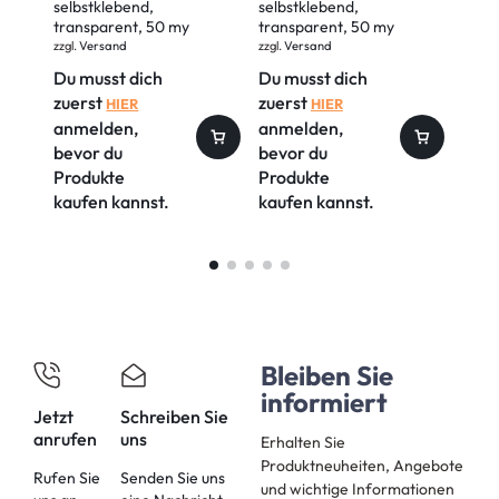
selbstklebend,
selbstklebend,
DIN A
transparent, 50 my
transparent, 50 my
Stüc
IN 
zzgl.
Versand
zzgl.
Versand
zzgl.
V
Du musst dich
Du musst dich
Du m
zuerst
zuerst
zuer
HIER
HIER
anmelden,
anmelden,
anm
bevor du
bevor du
bevo
Produkte
Produkte
Prod
kaufen kannst.
kaufen kannst.
kauf
Bleiben Sie
informiert
Jetzt
Schreiben Sie
anrufen
uns
Erhalten Sie
Produktneuheiten, Angebote
Rufen Sie
Senden Sie uns
und wichtige Informationen