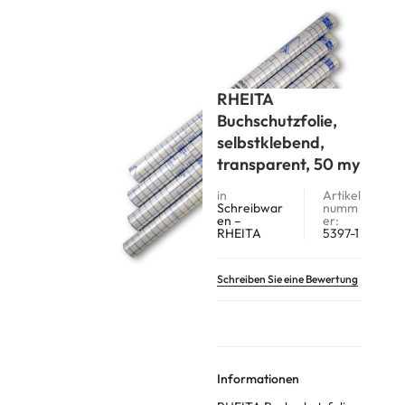
Start
RHEITA
Schreibwaren – RHEITA
RHEITA Buchschutzfolie, selbstklebend, transparent, 50 my
RHEITA
Buchschutzfolie,
selbstklebend,
transparent, 50 my
in
Artikel
Schreibwar
numm
en –
er:
RHEITA
5397-1
Schreiben Sie eine Bewertung
Informationen