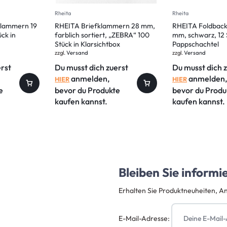
Rheita
Rheita
Klammern 19
RHEITA Briefklammern 28 mm,
RHEITA Foldbac
ck in
farblich sortiert, „ZEBRA“ 100
mm, schwarz, 12 
Stück in Klarsichtbox
Pappschachtel
zzgl.
Versand
zzgl.
Versand
erst
Du musst dich zuerst
Du musst dich 
anmelden,
anmelden,
HIER
HIER
e
bevor du Produkte
bevor du Produ
kaufen kannst.
kaufen kannst.
Bleiben Sie informi
Erhalten Sie Produktneuheiten, A
E-Mail-Adresse: