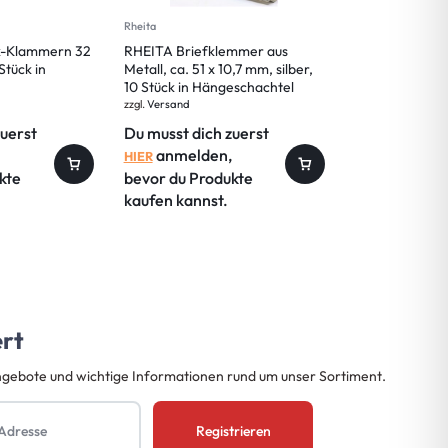
Rheita
Rheita
k-Klammern 32
RHEITA Briefklemmer aus
RHEITA Briefk
Stück in
Metall, ca. 51 x 10,7 mm, silber,
Metall, ca. 75 x
10 Stück in Hängeschachtel
Stück in Häng
zzgl.
Versand
zzgl.
Versand
zuerst
Du musst dich zuerst
Du musst dic
anmelden,
anmelde
HIER
HIER
kte
bevor du Produkte
bevor du Pro
kaufen kannst.
kaufen kanns
ert
ngebote und wichtige Informationen rund um unser Sortiment.