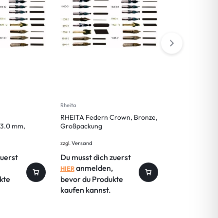
Rheita
Rheita
RHEITA Federn Crown, Bronze,
RHEITA Feder
 3.0 mm,
Großpackung
Cito- Kunstschr
in Klarsichtbox
zzgl.
Versand
zzgl.
Versand
zuerst
Du musst dich zuerst
Du musst dic
anmelden,
anmelde
HIER
HIER
kte
bevor du Produkte
bevor du Pro
kaufen kannst.
kaufen kanns