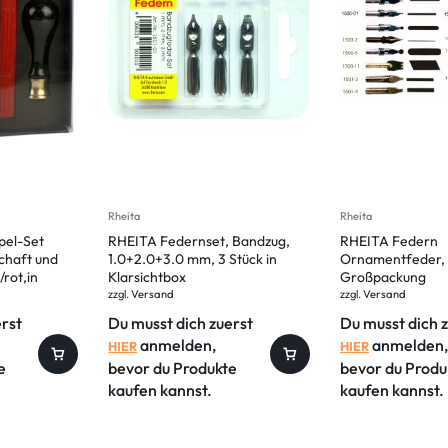
Rheita
Rheita
pel-Set
RHEITA Federnset, Bandzug,
RHEITA Federn
chaft und
1.0+2.0+3.0 mm, 3 Stück in
Ornamentfeder,
rot,in
Klarsichtbox
Großpackung
zzgl.
Versand
zzgl.
Versand
erst
Du musst dich zuerst
Du musst dich 
anmelden,
anmelden,
HIER
HIER
e
bevor du Produkte
bevor du Produ
kaufen kannst.
kaufen kannst.