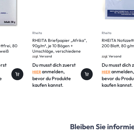
Rheita
Rheita
RHEITA Briefpapier „Afrika“,
RHEITA Notizzette
ttfrei, 80
90g/m², je 10 Bögen +
200 Blatt, 80 g/m
 weiß
Umschläge, verschiedene
Motive
zzgl.
Versand
zzgl.
Versand
erst
Du musst dich zuerst
Du musst dich 
anmelden,
anmelden,
HIER
HIER
e
bevor du Produkte
bevor du Produ
kaufen kannst.
kaufen kannst.
Bleiben Sie informi