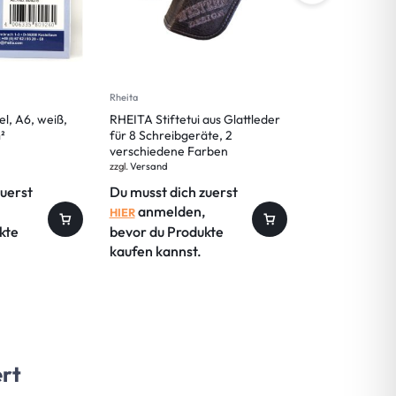
Rheita
Rheita
l, A6, weiß,
RHEITA Stiftetui aus Glattleder
RHEITA Schlam
²
für 8 Schreibgeräte, 2
schwarz, Motiv
verschiedene Farben
abwaschbares 
zzgl.
Versand
zzgl.
Versand
zuerst
Du musst dich zuerst
Du musst dic
anmelden,
anmelde
HIER
HIER
kte
bevor du Produkte
bevor du Pro
kaufen kannst.
kaufen kanns
ert