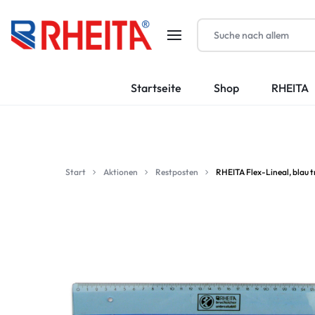
RHEITA-
Startseite
Shop
RHEITA
KRAUTKRÄMER
GMBH
Start
Aktionen
Restposten
RHEITA Flex-Lineal, blau t