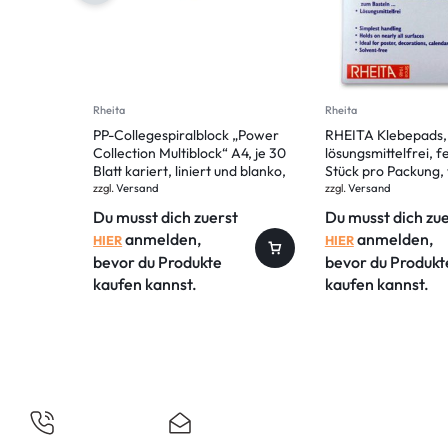
Rheita
Rheita
PP-Collegespiralblock „Power
RHEITA Klebepads,
Collection Multiblock“ A4, je 30
lösungsmittelfrei, fe
Blatt kariert, liniert und blanko,
Stück pro Packung,
mit PP-Trennblättern, 70g/m²
zzgl.
Versand
zzgl.
Versand
Papier
Du musst dich zuerst
Du musst dich zu
anmelden,
anmelden,
HIER
HIER
bevor du Produkte
bevor du Produkt
kaufen kannst.
kaufen kannst.