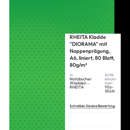
Start
RHEITA
Notizbücher/Kladden –RHEITA
RHEITA Kladde „DIORAMA“ mit Noppenprägung, A6, liniert, 80
Blatt, 80g/m²
RHEITA Kladde
"DIORAMA" mit
Noppenprägung,
A6, liniert, 80 Blatt,
80g/m²
in
Artik
Notizbücher
elnum
/Kladden –
mer:
RHEITA
956-
18GN
Schreiben Sie eine Bewertung