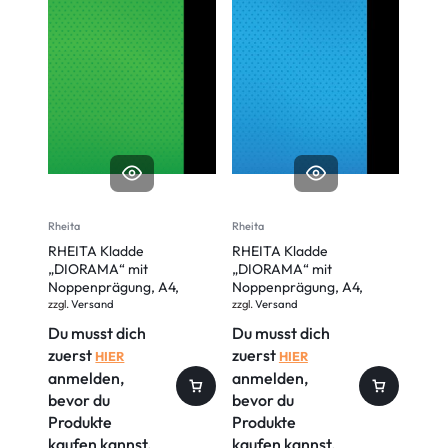
Rheita
Rheita
Rheita
RHEITA Kladde
RHEITA Kladde
RHEI
„DIORAMA“ mit
„DIORAMA“ mit
Kladd
Noppenprägung, A4,
Noppenprägung, A4,
Blatt
liniert, 80 Blatt, 80g/m²
liniert, 80 Blatt, 80g/m²
rote
zzgl.
Versand
zzgl.
Versand
zzgl.
V
Du musst dich
Du musst dich
Du m
zuerst
zuerst
zuer
HIER
HIER
anmelden,
anmelden,
anm
bevor du
bevor du
bevo
Produkte
Produkte
Prod
kaufen kannst.
kaufen kannst.
kauf