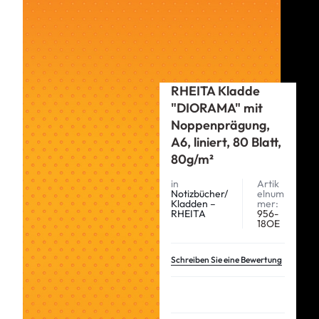
Start
RHEITA
Notizbücher/Kladden –RHEITA
RHEITA Kladde „DIORAMA“ mit Noppenprägung, A6, liniert, 80
Blatt, 80g/m²
RHEITA Kladde
"DIORAMA" mit
Noppenprägung,
A6, liniert, 80 Blatt,
80g/m²
in
Artik
Notizbücher/
elnum
Kladden –
mer:
RHEITA
956-
18OE
Schreiben Sie eine Bewertung