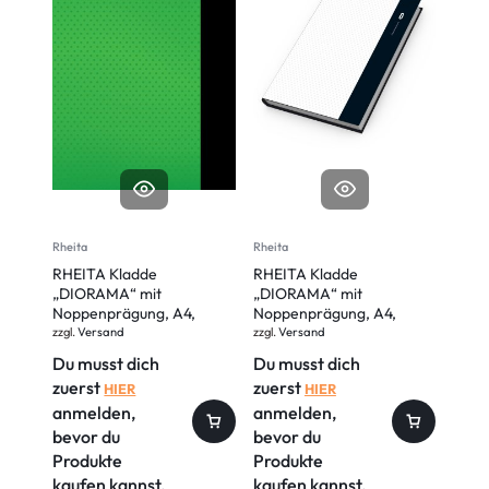
Rheita
Rheita
Rheita
RHEITA Kladde
RHEITA Kladde
RHEI
„DIORAMA“ mit
„DIORAMA“ mit
„DIO
Noppenprägung, A4,
Noppenprägung, A4,
Nopp
liniert, 80 Blatt, 80g/m²
kariert, 80 Blatt, 80g/m²
linie
zzgl.
Versand
zzgl.
Versand
zzgl.
V
Du musst dich
Du musst dich
Du m
zuerst
zuerst
zuer
HIER
HIER
anmelden,
anmelden,
anm
bevor du
bevor du
bevo
Produkte
Produkte
Prod
kaufen kannst.
kaufen kannst.
kauf