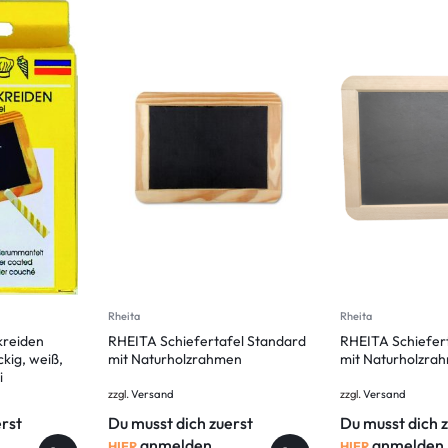
Rheita
Rheita
kreiden
RHEITA Schiefertafel Standard
RHEITA Schiefer
kig, weiß,
mit Naturholzrahmen
mit Naturholzra
i
zzgl.
Versand
zzgl.
Versand
erst
Du musst dich zuerst
Du musst dich 
anmelden,
anmelden,
HIER
HIER