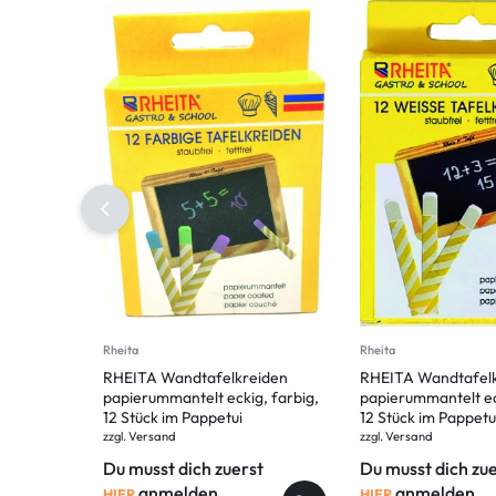
Rheita
Rheita
RHEITA Wandtafelkreiden
RHEITA Wandtafel
papierummantelt eckig, farbig,
papierummantelt ec
12 Stück im Pappetui
12 Stück im Pappetu
zzgl.
Versand
zzgl.
Versand
Du musst dich zuerst
Du musst dich zu
anmelden,
anmelden,
HIER
HIER