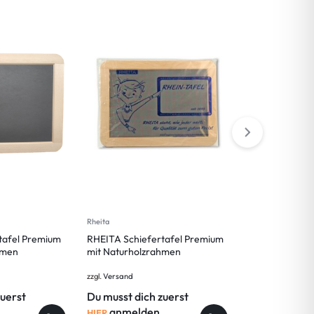
Rheita
Rheita
tafel Premium
RHEITA Schiefertafel Premium
RHEITA Milchgr
hmen
mit Naturholzrahmen
Schiefertafel, 
Klarsichtetui
zzgl.
Versand
zzgl.
Versand
zuerst
Du musst dich zuerst
Du musst dic
anmelden,
anmelde
HIER
HIER