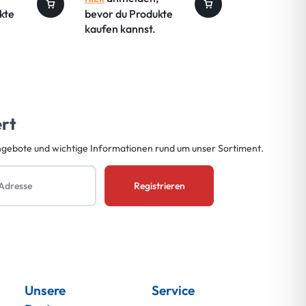
kte
bevor du Produkte
bevor du Pro
kaufen kannst.
kaufen kanns
ert
ngebote und wichtige Informationen rund um unser Sortiment.
Unsere
Service