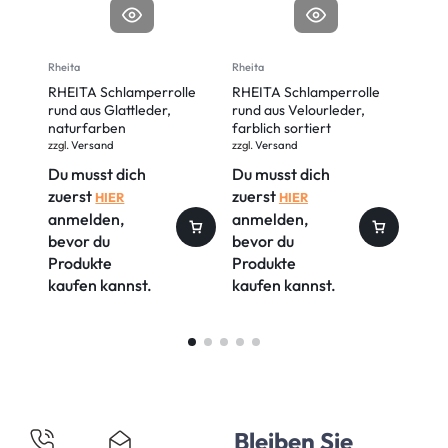
Rheita
Rheita
Rheita
RHEITA Schlamperrolle
RHEITA Schlamperrolle
RHEI
rund aus Glattleder,
rund aus Velourleder,
Premi
naturfarben
farblich sortiert
abwa
zzgl.
Versand
zzgl.
Versand
zzgl.
V
Du musst dich
Du musst dich
Du m
zuerst
zuerst
zuer
HIER
HIER
anmelden,
anmelden,
anm
bevor du
bevor du
bevo
Produkte
Produkte
Prod
kaufen kannst.
kaufen kannst.
kauf
Bleiben Sie