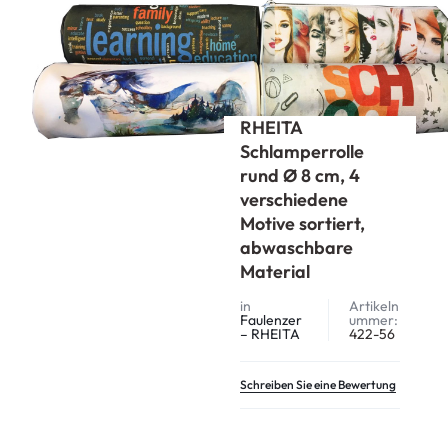
Start
RHEITA
Faulenzer – RHEITA
RHEITA Schlamperrolle rund Ø 8 cm, 4 verschiedene Motive
sortiert, abwaschbare Material
RHEITA
Schlamperrolle
rund Ø 8 cm, 4
verschiedene
Motive sortiert,
abwaschbare
Material
in
Artikeln
Faulenzer
ummer:
– RHEITA
422-56
Schreiben Sie eine Bewertung