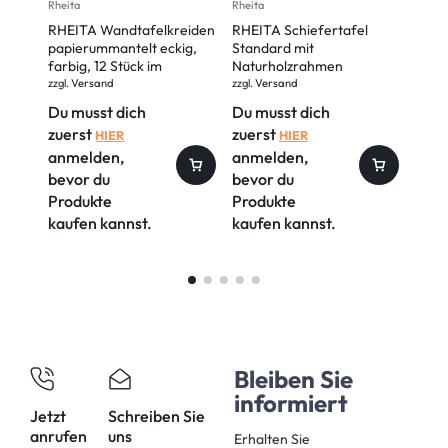
Rheita
Rheita
Rheita
RHEITA Wandtafelkreiden
RHEITA Schiefertafel
RHEI
papierummantelt eckig,
Standard mit
„RHE
farbig, 12 Stück im
Naturholzrahmen
1/9, 
Pappetui
zzgl.
Versand
zzgl.
Versand
zzgl.
V
Du musst dich
Du musst dich
Du m
zuerst
zuerst
zuer
HIER
HIER
anmelden,
anmelden,
anm
bevor du
bevor du
bevo
Produkte
Produkte
Prod
kaufen kannst.
kaufen kannst.
kauf
Bleiben Sie
informiert
Jetzt
Schreiben Sie
anrufen
uns
Erhalten Sie