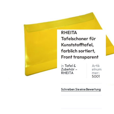
Start
RHEITA
Tafel & Zubehör – RHEITA
RHEITA Tafelschoner für Kunststofftafel, farblich sortiert, Front
transparent
RHEITA
Tafelschoner für
Kunststofftafel,
farblich sortiert,
Front transparent
in
Tafel &
Artik
Zubehör –
elnum
RHEITA
mer:
5001
Schreiben Sie eine Bewertung