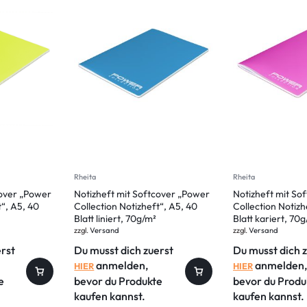
Rheita
Rheita
cover „Power
Notizheft mit Softcover „Power
Notizheft mit So
t“, A5, 40
Collection Notizheft“, A5, 40
Collection Notizh
Blatt liniert, 70g/m²
Blatt kariert, 70
zzgl.
Versand
zzgl.
Versand
erst
Du musst dich zuerst
Du musst dich 
anmelden,
anmelden,
HIER
HIER
e
bevor du Produkte
bevor du Produ
kaufen kannst.
kaufen kannst.