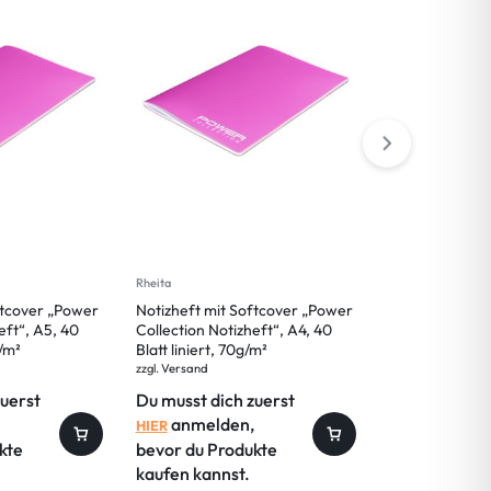
Rheita
Rheita
ftcover „Power
Notizheft mit Softcover „Power
Notizheft mit 
eft“, A5, 40
Collection Notizheft“, A4, 40
Collection Not
g/m²
Blatt liniert, 70g/m²
Blatt kariert, 
zzgl.
Versand
zzgl.
Versand
zuerst
Du musst dich zuerst
Du musst dic
anmelden,
anmelde
HIER
HIER
kte
bevor du Produkte
bevor du Pro
kaufen kannst.
kaufen kanns