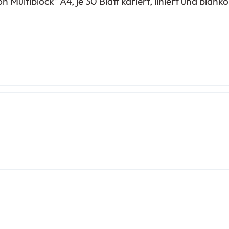
 Multiblock“ A4, je 30 Blatt kariert, liniert und blank