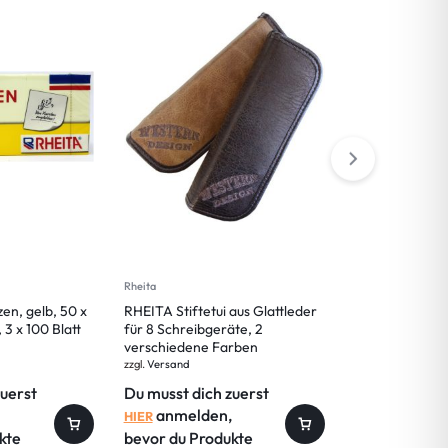
Rheita
Rheita
en, gelb, 50 x
RHEITA Stiftetui aus Glattleder
RHEITA Schlam
 3 x 100 Blatt
für 8 Schreibgeräte, 2
schwarz, Moti
verschiedene Farben
abwaschbares 
zzgl.
Versand
zzgl.
Versand
zuerst
Du musst dich zuerst
Du musst dic
anmelden,
anmelde
HIER
HIER
kte
bevor du Produkte
bevor du Pro