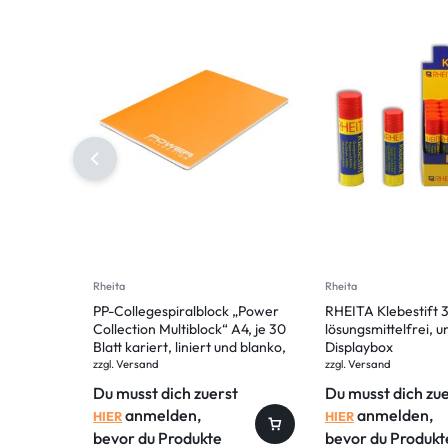
Rheita
Rheita
PP-Collegespiralblock „Power
RHEITA Klebestift 
Collection Multiblock“ A4, je 30
lösungsmittelfrei, un
Blatt kariert, liniert und blanko,
Displaybox
mit PP-Trennblättern, 70g/m²
zzgl.
Versand
zzgl.
Versand
Papier
Du musst dich zuerst
Du musst dich zu
anmelden,
anmelden,
HIER
HIER
bevor du Produkte
bevor du Produkt