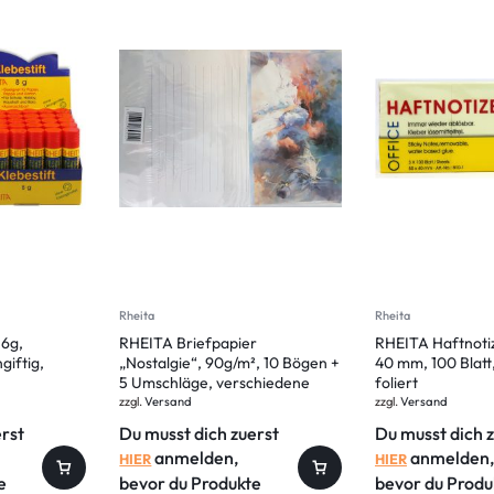
Rheita
Rheita
36g,
RHEITA Briefpapier
RHEITA Haftnotiz
giftig,
„Nostalgie“, 90g/m², 10 Bögen +
40 mm, 100 Blatt,
5 Umschläge, verschiedene
foliert
Motive
zzgl.
Versand
zzgl.
Versand
erst
Du musst dich zuerst
Du musst dich 
anmelden,
anmelden,
HIER
HIER
e
bevor du Produkte
bevor du Produ